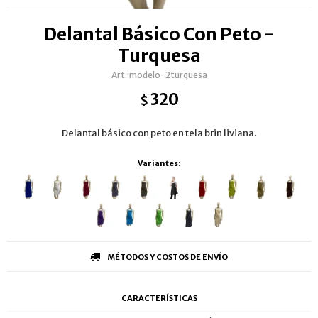
Delantal Básico Con Peto -
Turquesa
modelo-2turquesa
320
$
Delantal básico con peto en tela brin liviana.
Variantes:
MÉTODOS Y COSTOS DE ENVÍO
CARACTERÍSTICAS