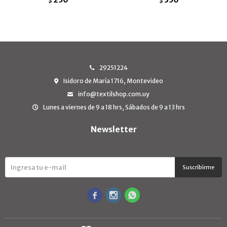
$
$
29251224
Isidoro de María 1716, Montevideo
info@textilshop.com.uy
Lunes a viernes de 9 a 18 hrs, Sábados de 9 a 13 hrs
Newsletter
¡Suscribite y recibí todas nuestras novedades!
Suscribirme


