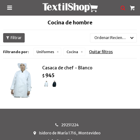

Cocina de hombre
Recientes
Quitar filtros
Filtrando por:
Uniformes
Cocina
Casaca de chef - Blanco
945
$
29251224
Isidoro de María 1716, Montevideo