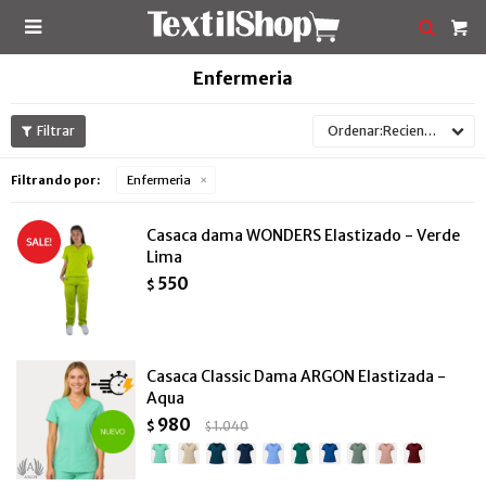

Enfermeria
Recientes
Filtrando por:
Enfermeria
Casaca dama WONDERS Elastizado - Verde
Lima
550
$
Casaca Classic Dama ARGON Elastizada -
Aqua
980
$
1.040
$