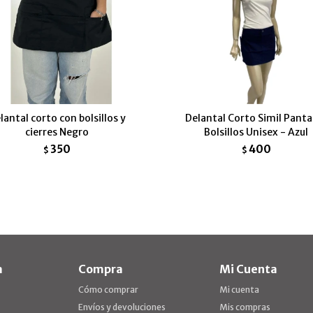
lantal corto con bolsillos y
Delantal Corto Simil Panta
cierres Negro
Bolsillos Unisex - Azul
350
400
$
$
a
Compra
Mi Cuenta
Cómo comprar
Mi cuenta
Envíos y devoluciones
Mis compras