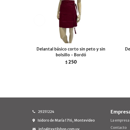
Delantal básico corto sin peto y sin
De
bolsillo - Bordó
250
$
Empres
29251224
Isidoro de María 1716, Montevideo
La empresa
Contacto
info@textilshop.com.uy