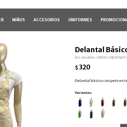
ER
NIÑOS
ACCESORIOS
UNIFORMES
PROMOCION
Delantal Básic
modelo-2MOD 2 NEW NAT
320
$
Delantal básico con peto en te
Variantes: