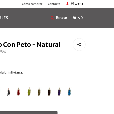
Cómo comprar
Contacto
ALES
0
$
o Con Peto - Natural
URAL
la brin liviana.