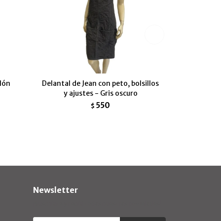
lón
Delantal de Jean con peto, bolsillos
y ajustes - Gris oscuro
550
$
Newsletter
¡Suscribite y recibí todas nuestras novedades!