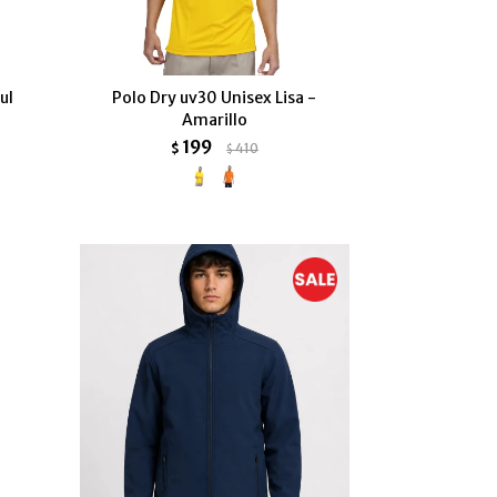
ul
Polo Dry uv30 Unisex Lisa -
Amarillo
199
$
410
$