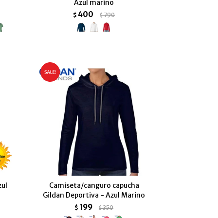
Azul marino
400
$
790
$
zul
Camiseta/canguro capucha
Gildan Deportiva - Azul Marino
199
$
350
$