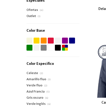
Especiales
Dela
Ofertas
(6)
Outlet
(1)
Color Base
Color Especifico
Celeste
(2)
Amarillo fluo
(1)
Verde fluo
(2)
Azul Francia
(5)
Gris oscuro
(4)
Ca
Verde Inglés
(4)