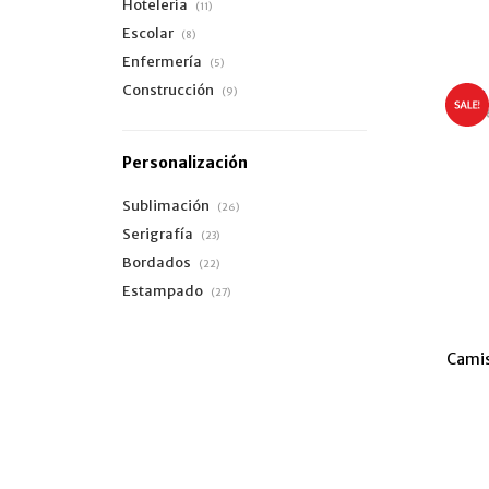
Hotelería
(11)
Escolar
(8)
Enfermería
(5)
Construcción
(9)
Personalización
Sublimación
(26)
Serigrafía
(23)
Bordados
(22)
Estampado
(27)
Camis