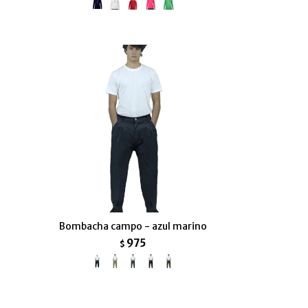
o
Bombacha campo - azul marino
975
$