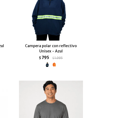
zul
Campera polar con reflectivo
Unisex - Azul
795
$
1.095
$