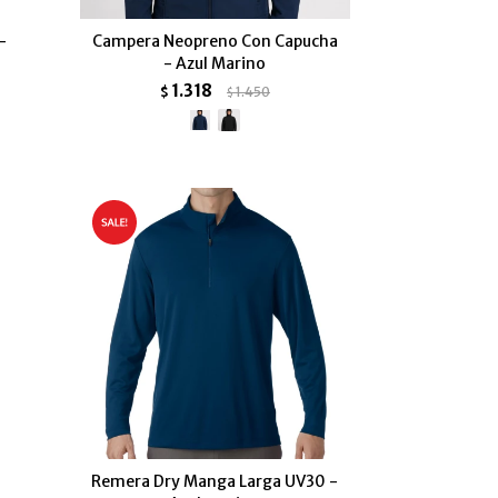
-
Campera Neopreno Con Capucha
- Azul Marino
1.318
$
1.450
$
Remera Dry Manga Larga UV30 -