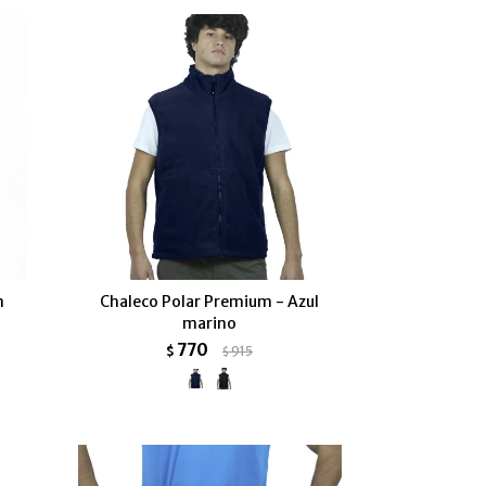
n
Chaleco Polar Premium - Azul
marino
770
$
915
$