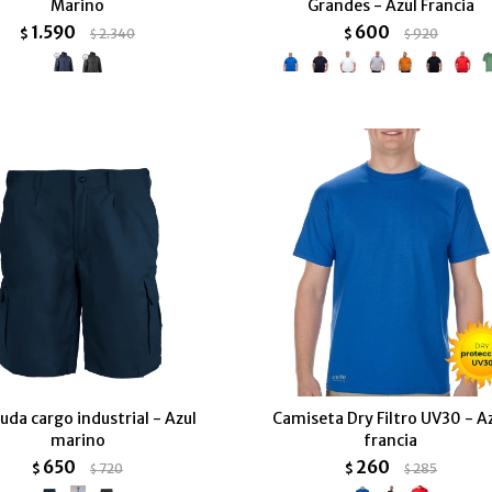
Marino
Grandes - Azul Francia
1.590
600
$
2.340
$
920
$
$
da cargo industrial - Azul
Camiseta Dry Filtro UV30 - A
marino
francia
650
260
$
720
$
285
$
$