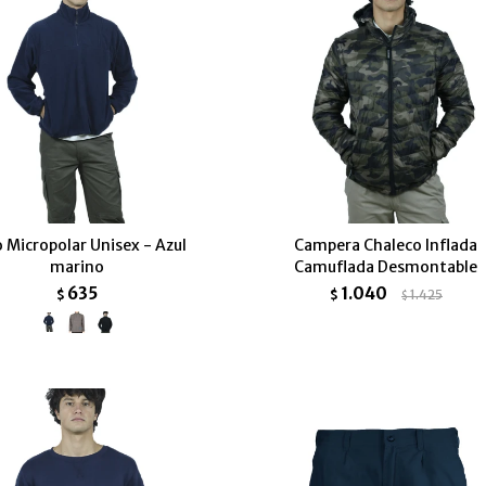
 Micropolar Unisex - Azul
Campera Chaleco Inflada
marino
Camuflada Desmontable
635
1.040
$
$
1.425
$