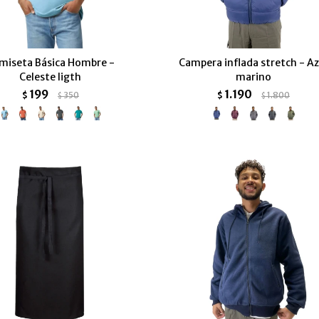
miseta Básica Hombre -
Campera inflada stretch - Az
Celeste ligth
marino
199
1.190
$
350
$
1.800
$
$