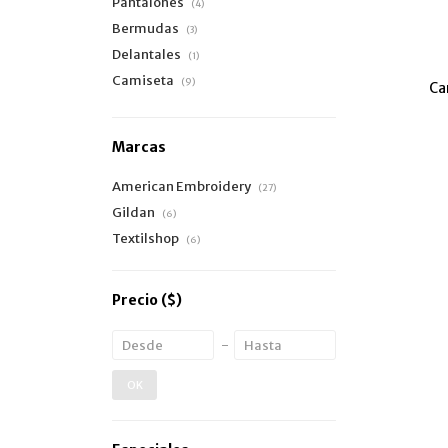
Pantalones
(4)
Bermudas
(3)
Delantales
(1)
Camiseta
(9)
Ca
Marcas
American Embroidery
(27)
Gildan
(6)
Textilshop
(6)
Precio
($)
OK