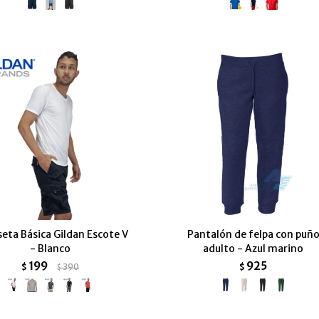
eta Básica Gildan Escote V
Pantalón de felpa con puñ
- Blanco
adulto - Azul marino
199
925
$
390
$
$