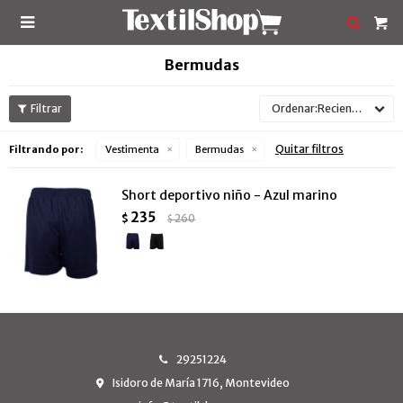

Bermudas
Recientes
Quitar filtros
Filtrando por:
Vestimenta
Bermudas
Short deportivo niño - Azul marino
235
$
260
$
29251224
Isidoro de María 1716, Montevideo