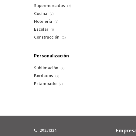
Supermercados
(2)
Cocina
(2)
Hotelería
(2)
Escolar
(1)
Construcción
(2)
Personalización
Sublimación
(2)
Bordados
(2)
Estampado
(2)
Empres
29251224