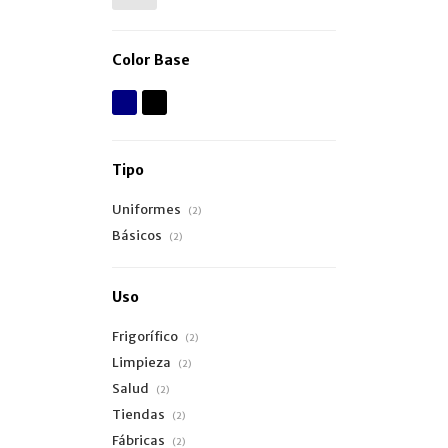
Color Base
Tipo
Uniformes
(2)
Básicos
(2)
Uso
Frigorífico
(2)
Limpieza
(2)
Salud
(2)
Tiendas
(2)
Fábricas
(2)