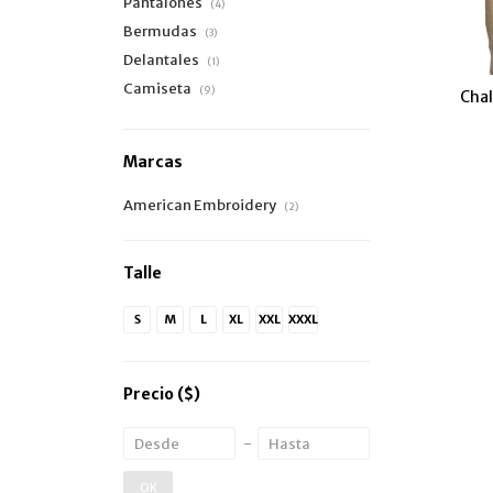
Pantalones
(4)
Bermudas
(3)
Delantales
(1)
Camiseta
(9)
Chal
Marcas
American Embroidery
(2)
Talle
S
M
L
XL
XXL
XXXL
Precio
($)
OK