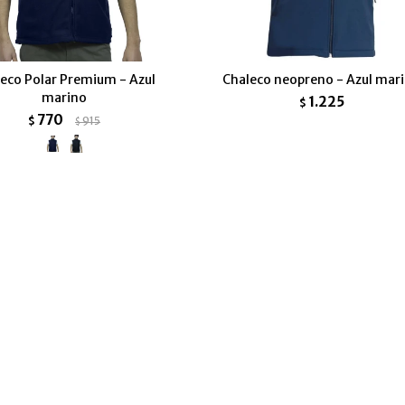
eco Polar Premium - Azul
Chaleco neopreno - Azul mar
marino
1.225
$
770
$
915
$