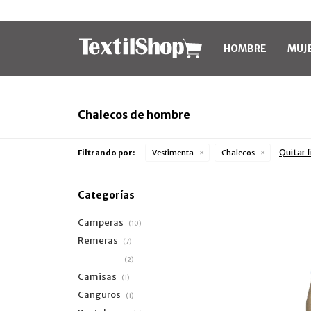
HOMBRE
MUJ
Chalecos de hombre
Quitar f
Filtrando por:
Vestimenta
Chalecos
Categorías
Camperas
(10)
Remeras
(7)
Chalecos
(2)
Camisas
(1)
Canguros
(1)