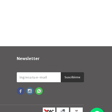
Newsletter
¡Suscribite y recibí todas nuestras novedades!
Suscribirme


