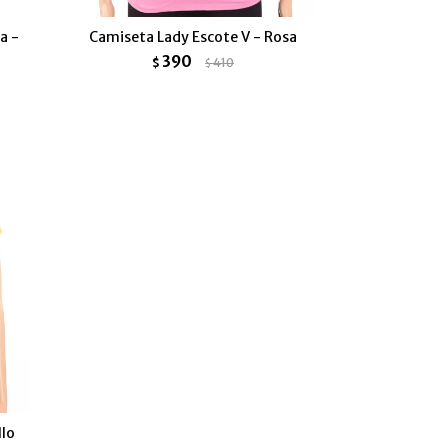
a -
Camiseta Lady Escote V - Rosa
390
$
410
$
llo