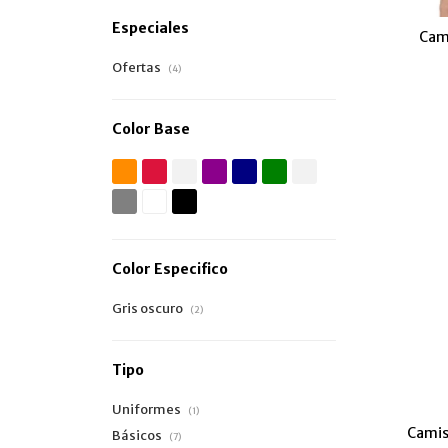
Especiales
Cam
Ofertas
(4)
Color Base
Color Especifico
Gris oscuro
(2)
Tipo
Uniformes
(1)
Camis
Básicos
(7)