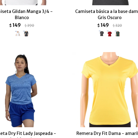
iseta Gildan Manga 3/4 -
Camiseta básica a la base dam
Blanco
Gris Oscuro
149
149
$
390
$
320
$
$
eta Dry Fit Lady Jaspeada -
Remera Dry Fit Dama - amari