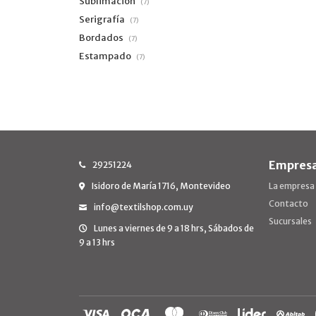
Sublimación
(7)
Serigrafía
(7)
Bordados
(7)
Estampado
(7)
Empres
29251224
Isidoro de María 1716, Montevideo
La empresa
Contacto
info@textilshop.com.uy
Sucursales
Lunes a viernes de 9 a 18 hrs, Sábados de
9 a 13 hrs