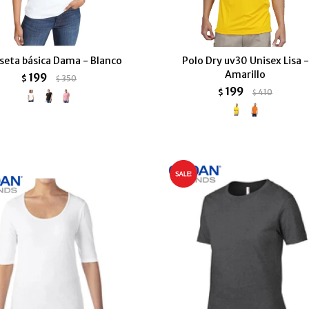
seta básica Dama - Blanco
Polo Dry uv30 Unisex Lisa -
Amarillo
199
$
350
$
199
$
410
$