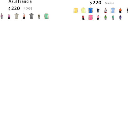
Azul francia
220
$
250
$
220
$
295
$