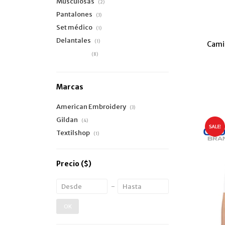
Musculosas
(2)
Pantalones
(3)
Set médico
(1)
Delantales
(1)
Cami
Camiseta
(8)
Marcas
American Embroidery
(3)
Gildan
(4)
Textilshop
(1)
Precio
($)
OK