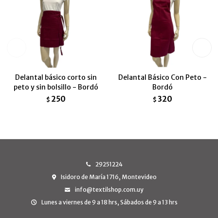
Delantal básico corto sin
Delantal Básico Con Peto -
peto y sin bolsillo - Bordó
Bordó
250
320
$
$
29251224
Isidoro de María 1716, Montevideo
info@textilshop.com.uy
Lunes a viernes de 9 a 18 hrs, Sábados de 9 a 13 hrs