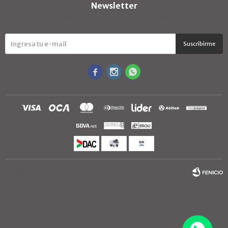
Newsletter
¡Suscribite y recibí todas nuestras novedades!
Suscribirme



© Copyright 2026 / TextilShop