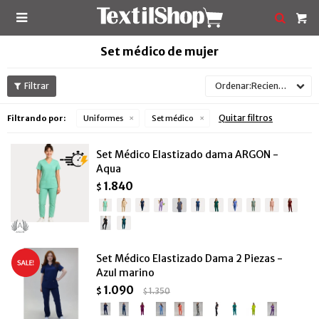

Set médico de mujer
Recientes
Quitar filtros
Filtrando por:
Uniformes
Set médico
Set Médico Elastizado dama ARGON -
Aqua
1.840
$
Set Médico Elastizado Dama 2 Piezas -
Azul marino
1.090
$
1.350
$