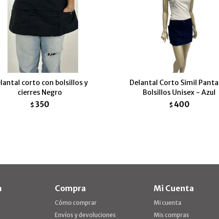
lantal corto con bolsillos y
Delantal Corto Simil Panta
cierres Negro
Bolsillos Unisex - Azul
350
400
$
$
a
Compra
Mi Cuenta
Cómo comprar
Mi cuenta
Envíos y devoluciones
Mis compras