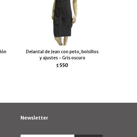
lón
Delantal de Jean con peto, bolsillos
y ajustes - Gris oscuro
550
$
Newsletter
¡Suscribite y recibí todas nuestras novedades!