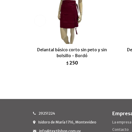
Delantal básico corto sin peto y sin
De
bolsillo - Bordó
250
$
Empres
29251224
Isidoro de María 1716, Montevideo
La empresa
Contacto
info@textilshop.com.uy