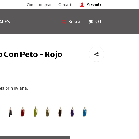
Cómo comprar
Contacto
ALES
0
$
o Con Peto - Rojo
la brin liviana.