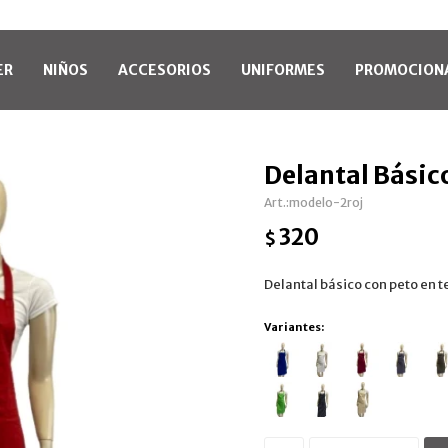
ER
NIÑOS
ACCESORIOS
UNIFORMES
PROMOCION
Delantal Básic
modelo-2roj
320
$
Delantal básico con peto en te
Variantes: