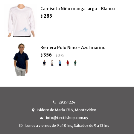
Camiseta Niño manga larga - Blanco
285
$
Remera Polo Niño - Azul marino
356
$
375
$
29251224
Isidoro de María 1716, Montevideo
info@textilshop.com.uy
Lunes a viernes de 9 a 18 hrs, Sábados de 9 a 13 hrs