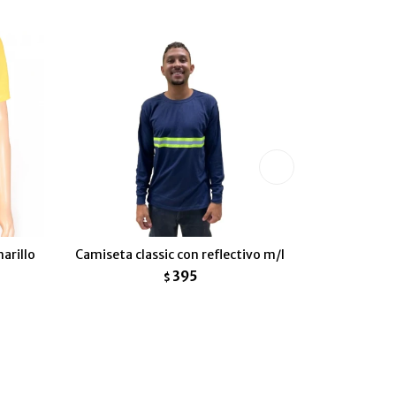
arillo
Camiseta classic con reflectivo m/l
Camiset
Es
395
$