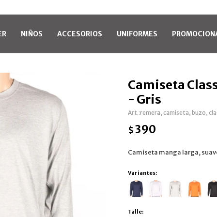
ER
NIÑOS
ACCESORIOS
UNIFORMES
PROMOCION
Camiseta Class
- Gris
remera, camiseta, buzo, cla
390
$
Camiseta manga larga, suave
Variantes:
Talle: