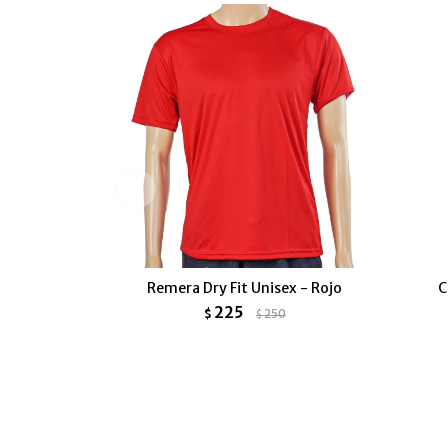
Remera Dry Fit Unisex - Rojo
C
225
$
250
$