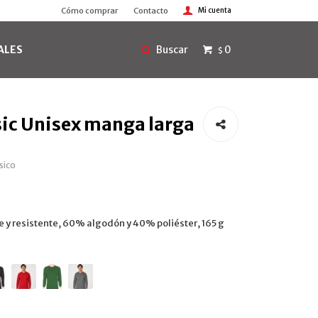
Cómo comprar
Contacto
ALES
0
$
ic Unisex manga larga
sico
 y resistente, 60% algodón y 40% poliéster, 165 g