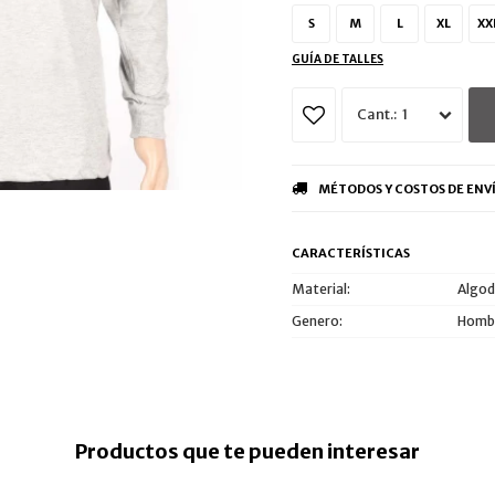
S
M
L
XL
XX
GUÍA DE TALLES
1
MÉTODOS Y COSTOS DE ENV
CARACTERÍSTICAS
Material
Algod
Genero
Homb
Productos que te pueden interesar