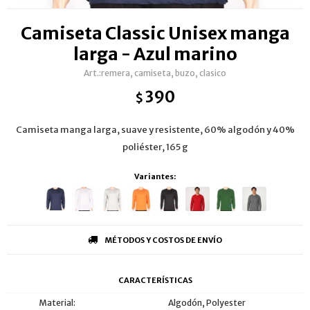
Camiseta Classic Unisex manga
larga - Azul marino
remera, camiseta, buzo, clasico
390
$
Camiseta manga larga, suave y resistente, 60% algodón y 40%
poliéster, 165 g
Variantes:
MÉTODOS Y COSTOS DE ENVÍO
CARACTERÍSTICAS
Material
Algodón, Polyester