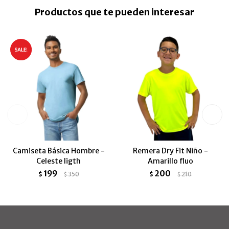
Productos que te pueden interesar
Camiseta Básica Hombre -
Remera Dry Fit Niño -
Celeste ligth
Amarillo fluo
199
200
$
350
$
210
$
$