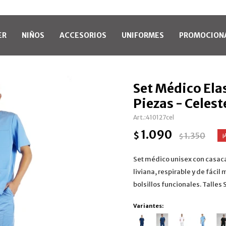
ER
NIÑOS
ACCESORIOS
UNIFORMES
PROMOCION
Set Médico Ela
Piezas - Celest
410127cel
1.090
$
1.350
$
Set médico unisex con casaca
liviana, respirable y de fáci
bolsillos funcionales. Talles 
Variantes: