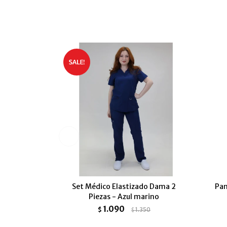
Set Médico Elastizado Dama 2
Pan
Piezas - Azul marino
1.090
$
1.350
$