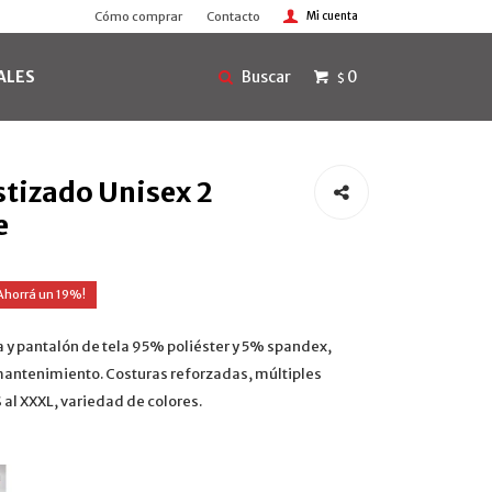
Cómo comprar
Contacto
ALES
0
$
stizado Unisex 2
e
19
 y pantalón de tela 95% poliéster y 5% spandex,
l mantenimiento. Costuras reforzadas, múltiples
S al XXXL, variedad de colores.