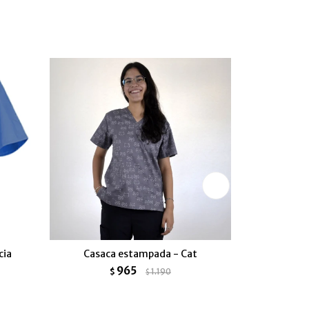
cia
Casaca estampada - Cat
Set Médico
965
$
1.190
$