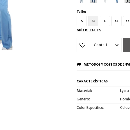
Talle:
S
M
L
XL
XX
GUÍA DE TALLES
1
MÉTODOS Y COSTOS DE ENV
CARACTERÍSTICAS
Material
Lycra
Genero
Hombr
Color Especifico
Celes