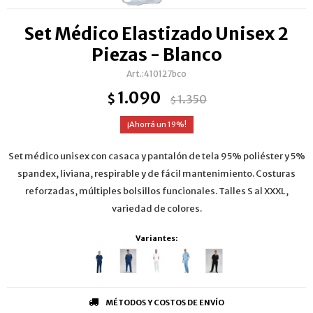
Set Médico Elastizado Unisex 2
Piezas - Blanco
410127bco
1.090
$
1.350
$
19
Set médico unisex con casaca y pantalón de tela 95% poliéster y 5%
spandex, liviana, respirable y de fácil mantenimiento. Costuras
reforzadas, múltiples bolsillos funcionales. Talles S al XXXL,
variedad de colores.
Variantes:
MÉTODOS Y COSTOS DE ENVÍO