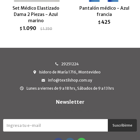
Set Médico Elastizado
Pantalón médico - Azul
Dama 2 Piezas - Azul
francia
marino
425
$
1.090
$
1.350
$
29251224
Isidoro de María 1716, Montevideo
info@textilshop.com.uy
Lunes a viernes de 9 a 18 hrs, Sábados de 9 a 13 hrs
Newsletter
¡Suscribite y recibí todas nuestras novedades!
Suscribirme