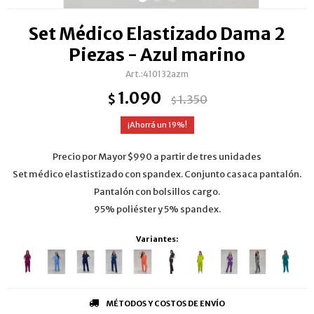
Set Médico Elastizado Dama 2
Piezas - Azul marino
410132azm
1.090
$
1.350
$
19
Precio por Mayor $990 a partir de tres unidades
Set médico elastistizado con spandex. Conjunto casaca pantalón.
Pantalón con bolsillos cargo.
95% poliéster y 5% spandex.
Variantes:
MÉTODOS Y COSTOS DE ENVÍO