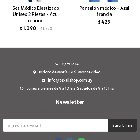
Set Médico Elastizado
Pantalón médico - Azul
Unisex 2 Piezas - Azul
francia
marino
425
$
1.090
$
1.350
$
29251224
Isidoro de María 1716, Montevideo
info@textilshop.com.uy
Lunes a viernes de 9 a 18 hrs, Sábados de 9 a 13 hrs
Newsletter
¡Suscribite y recibí todas nuestras novedades!
Suscribirme