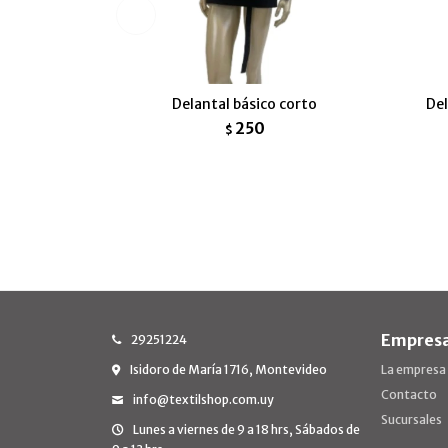
Delantal básico corto
Del
250
$
Empres
29251224
Isidoro de María 1716, Montevideo
La empresa
Contacto
info@textilshop.com.uy
Sucursales
Lunes a viernes de 9 a 18 hrs, Sábados de