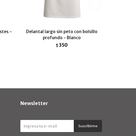
stes -
Delantal largo sin peto con bolsillo
Delantal
profundo - Blanco
350
$
Newsletter
¡Suscribite y recibí todas nuestras novedades!
Suscribirme