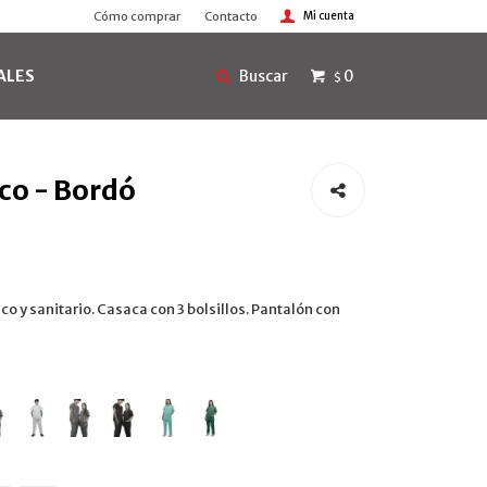
Cómo comprar
Contacto
ALES
0
$
co - Bordó
co y sanitario. Casaca con 3 bolsillos. Pantalón con