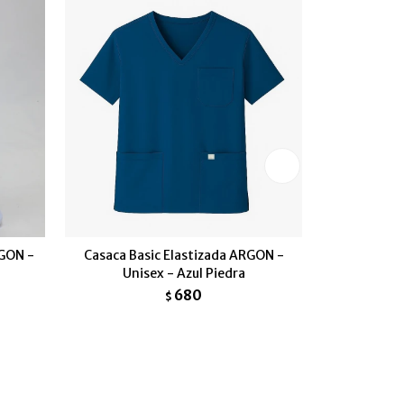
RGON -
Casaca Basic Elastizada ARGON -
Casaca Ba
Unisex - Azul Piedra
680
$