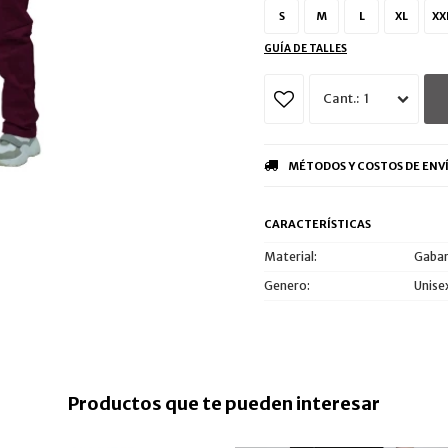
S
M
L
XL
XX
GUÍA DE TALLES
1
MÉTODOS Y COSTOS DE ENV
CARACTERÍSTICAS
Material
Gabar
Genero
Unise
Productos que te pueden interesar