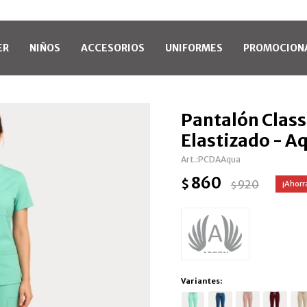
ER
NIÑOS
ACCESORIOS
UNIFORMES
PROMOCION
Pantalón Clas
Elastizado - A
PCDAAqua
860
$
920
$
Variantes: