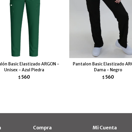
lón Basic Elastizado ARGON -
Pantalon Basic Elastizado A
Unisex - Azul Piedra
Dama - Negro
560
560
$
$
a
Compra
Mi Cuenta