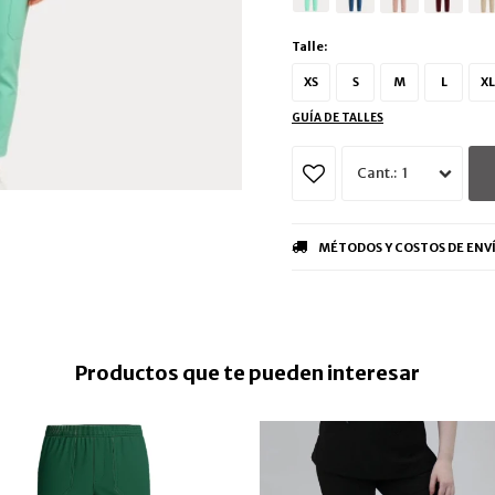
Talle:
XS
S
M
L
XL
GUÍA DE TALLES
1
MÉTODOS Y COSTOS DE ENV
Productos que te pueden interesar