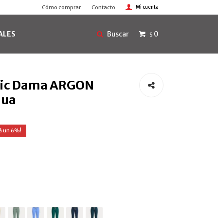
Cómo comprar
Contacto
ALES
0
$
sic Dama ARGON
qua
6