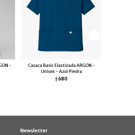
RGON -
Casaca Basic Elastizada ARGON -
Casaca Sp
Unisex - Azul Piedra
680
$
Newsletter