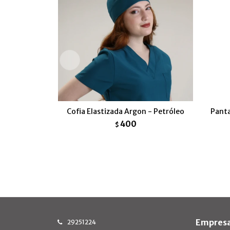
Cofia Elastizada Argon - Petróleo
Panta
400
$
Empres
29251224