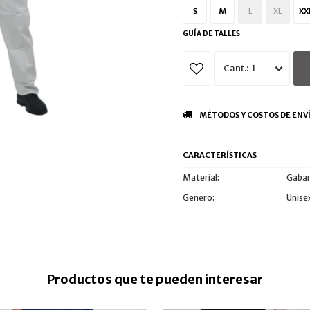
S
M
L
XL
XX
GUÍA DE TALLES
1
MÉTODOS Y COSTOS DE ENV
CARACTERÍSTICAS
Material
Gabar
Genero
Unise
Productos que te pueden interesar