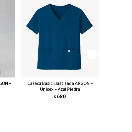
RGON -
Casaca Basic Elastizada ARGON -
Casaca Ba
Unisex - Azul Piedra
680
$