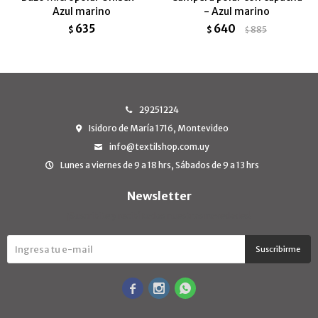
Azul marino
- Azul marino
635
640
$
$
885
$
29251224
Isidoro de María 1716, Montevideo
info@textilshop.com.uy
Lunes a viernes de 9 a 18 hrs, Sábados de 9 a 13 hrs
Newsletter
¡Suscribite y recibí todas nuestras novedades!
Suscribirme


