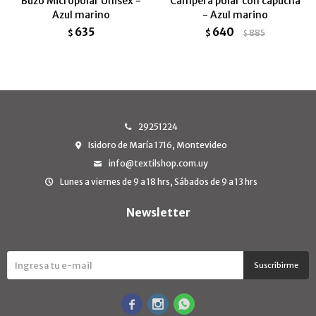
Buzo Micropolar Unisex -
Campera polar con capucha
Azul marino
- Azul marino
635
640
$
$
885
$
29251224
Isidoro de María 1716, Montevideo
info@textilshop.com.uy
Lunes a viernes de 9 a 18 hrs, Sábados de 9 a 13 hrs
Newsletter
¡Suscribite y recibí todas nuestras novedades!
Suscribirme


