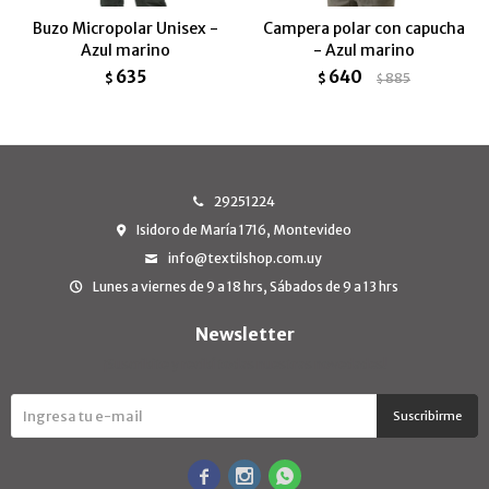
Buzo Micropolar Unisex -
Campera polar con capucha
Azul marino
- Azul marino
635
640
$
$
885
$
29251224
Isidoro de María 1716, Montevideo
info@textilshop.com.uy
Lunes a viernes de 9 a 18 hrs, Sábados de 9 a 13 hrs
Newsletter
¡Suscribite y recibí todas nuestras novedades!
Suscribirme


