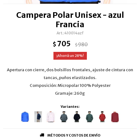
Campera Polar Unisex - azul
Francia
410014azf
705
$
980
$
28
Apertura con cierre, dos bolsillos frontales, ajuste de cintura con
tancas, puños elastizados.
Composición: Micropolar 100% Polyester
Gramaje: 260g
Variantes:
MÉTODOS Y COSTOS DE ENVÍO