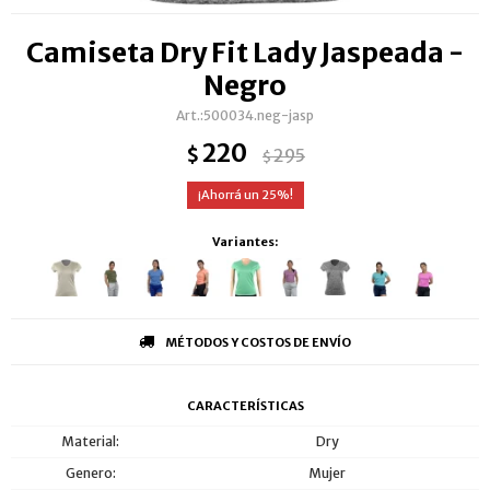
Camiseta Dry Fit Lady Jaspeada -
Negro
500034.neg-jasp
220
$
295
$
25
Variantes:
MÉTODOS Y COSTOS DE ENVÍO
CARACTERÍSTICAS
Material
Dry
Genero
Mujer