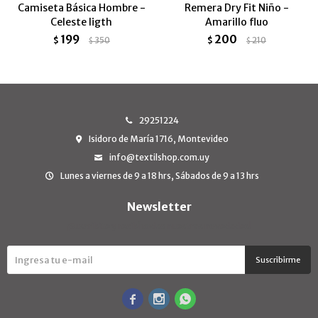
Camiseta Básica Hombre -
Remera Dry Fit Niño -
Celeste ligth
Amarillo fluo
199
200
$
350
$
210
$
$
29251224
Isidoro de María 1716, Montevideo
info@textilshop.com.uy
Lunes a viernes de 9 a 18 hrs, Sábados de 9 a 13 hrs
Newsletter
¡Suscribite y recibí todas nuestras novedades!
Suscribirme


