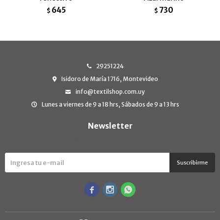
645
730
$
$
29251224
Isidoro de María 1716, Montevideo
info@textilshop.com.uy
Lunes a viernes de 9 a 18 hrs, Sábados de 9 a 13 hrs
Newsletter
¡Suscribite y recibí todas nuestras novedades!
Suscribirme


