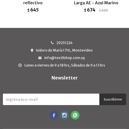
reflectivo
Larga AE - Azul Marino
645
674
$
$
695
$
29251224
Isidoro de María 1716, Montevideo
info@textilshop.com.uy
Lunes a viernes de 9 a 18 hrs, Sábados de 9 a 13 hrs
Newsletter
¡Suscribite y recibí todas nuestras novedades!
Suscribirme


