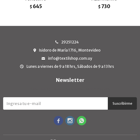
645
730
$
$
29251224
Isidoro de María 1716, Montevideo
info@textilshop.com.uy
Lunes a viernes de 9 a 18 hrs, Sábados de 9 a 13 hrs
Newsletter
¡Suscribite y recibí todas nuestras novedades!
Suscribirme


