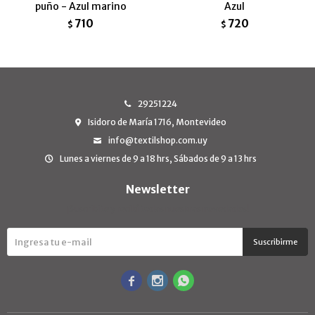
puño - Azul marino
Azul
710
720
$
$
29251224
Isidoro de María 1716, Montevideo
info@textilshop.com.uy
Lunes a viernes de 9 a 18 hrs, Sábados de 9 a 13 hrs
Newsletter
¡Suscribite y recibí todas nuestras novedades!
Suscribirme


