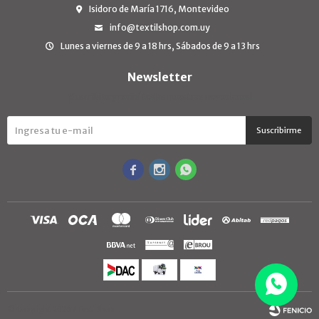
Isidoro de María 1716, Montevideo
info@textilshop.com.uy
Lunes a viernes de 9 a 18 hrs, Sábados de 9 a 13 hrs
Newsletter
¡Suscribite y recibí todas nuestras novedades!
Suscribirme



© Copyright 2026 / TextilShop