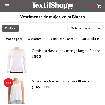

Vestimenta de mujer, color Blanco
Recientes
Quitar filtros
Filtrando por:
Vestimenta
Color Base:
Blanco
Camiseta classic lady manga larga - Blanco
390
$
Musculosa Nadadora Dama - Blanco
149
$
300
$