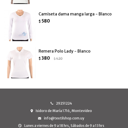
Camiseta dama manga larga - Blanco
580
$
Remera Polo Lady - Blanco
380
$
420
$
29251224
Isidoro de María 1716, Montevideo
info@textilshop.com.uy
Lunes a viernes de 9 a 18 hrs, Sábados de 9 a 13 hrs