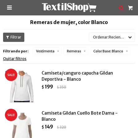

Remeras de mujer, color Blanco
Recientes
Filtrando por:
Vestimenta
Remeras
Color Base:
Blanco
Quitar filtros
Camiseta/canguro capucha Gildan
Deportiva - Blanco
199
$
350
$
Camiseta Gildan Cuello Bote Dama -
Blanco
149
$
320
$