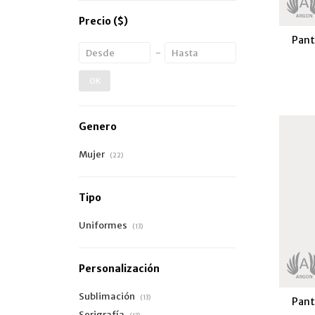
Precio
($)
Pant
OK
Genero
Mujer
(22)
Tipo
Uniformes
(13)
Personalización
Sublimación
(13)
Pant
Serigrafía