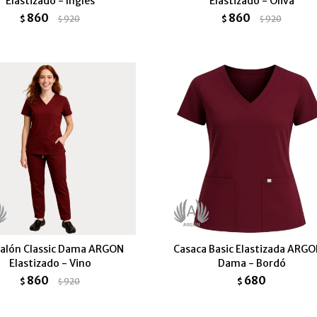
Elastizado - Ingles
Elastizado - Oliva
860
860
$
920
$
920
$
$
alón Classic Dama ARGON
Casaca Basic Elastizada ARGO
Elastizado - Vino
Dama - Bordó
860
680
$
920
$
$