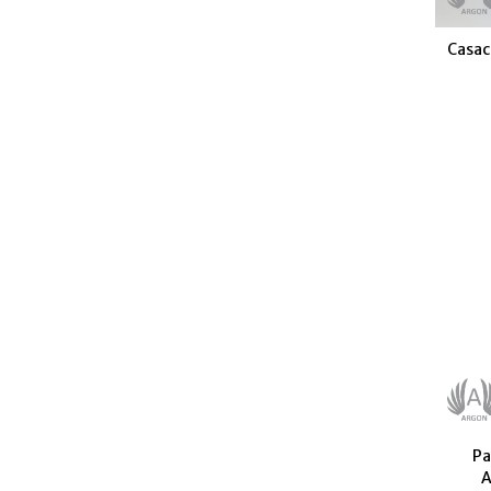
Casac
Pa
A