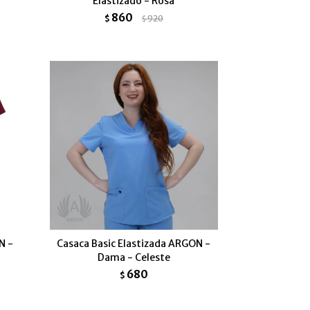
Elastizado - Rosa
860
$
920
$
N -
Casaca Basic Elastizada ARGON -
Dama - Celeste
680
$