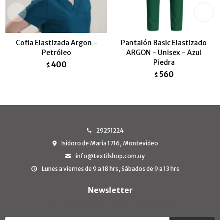
Cofia Elastizada Argon -
Pantalón Basic Elastizado
Petróleo
ARGON - Unisex - Azul
Piedra
400
$
560
$
29251224
Isidoro de María 1716, Montevideo
info@textilshop.com.uy
Lunes a viernes de 9 a 18 hrs, Sábados de 9 a 13 hrs
Newsletter
¡Suscribite y recibí todas nuestras novedades!