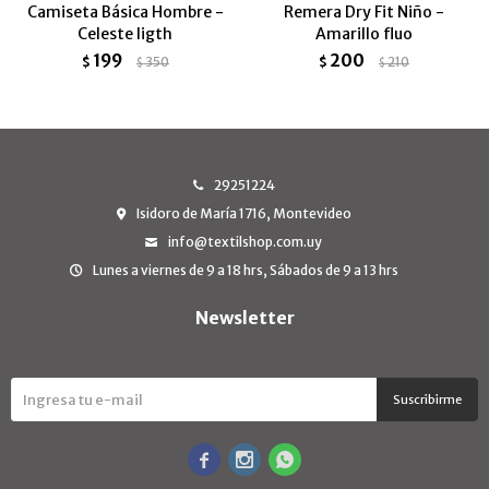
Camiseta Básica Hombre -
Remera Dry Fit Niño -
Celeste ligth
Amarillo fluo
199
200
$
350
$
210
$
$
29251224
Isidoro de María 1716, Montevideo
info@textilshop.com.uy
Lunes a viernes de 9 a 18 hrs, Sábados de 9 a 13 hrs
Newsletter
¡Suscribite y recibí todas nuestras novedades!
Suscribirme


