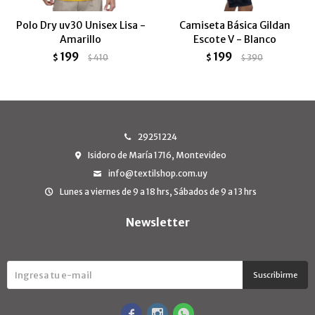
Polo Dry uv30 Unisex Lisa -
Camiseta Básica Gildan
Amarillo
Escote V - Blanco
199
199
$
410
$
390
$
$
29251224
Isidoro de María 1716, Montevideo
info@textilshop.com.uy
Lunes a viernes de 9 a 18 hrs, Sábados de 9 a 13 hrs
Newsletter
¡Suscribite y recibí todas nuestras novedades!
Suscribirme


