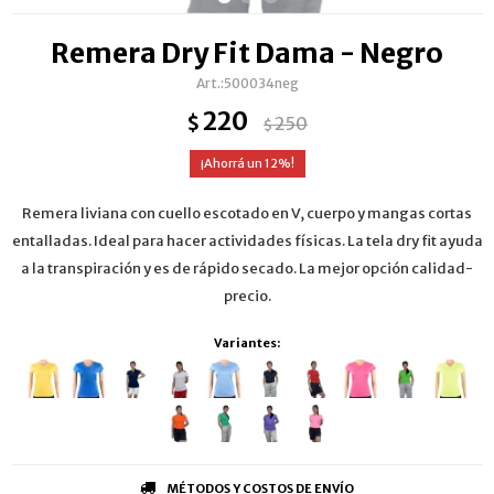
Remera Dry Fit Dama - Negro
500034neg
220
$
250
$
12
Remera liviana con cuello escotado en V, cuerpo y mangas cortas
entalladas. Ideal para hacer actividades físicas. La tela dry fit ayuda
a la transpiración y es de rápido secado. La mejor opción calidad-
precio.
Variantes:
MÉTODOS Y COSTOS DE ENVÍO