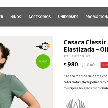
ER
NIÑOS
ACCESORIOS
UNIFORMES
PROMOCION
Casaca Classi
Elastizada - Ol
CasargonOliva
980
$
1.040
$
Casaca médica de dama con es
reforzadas. 94% poliéster y 
múltiples bolsillos funcionale