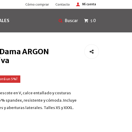
Cómo comprar
Contacto
ALES
0
$
c Dama ARGON
iva
5
cote en V, calce entallado y costuras
6% spandex, resistente y cómoda. Incluye
s y aberturas laterales. Talles XS y XXXL.