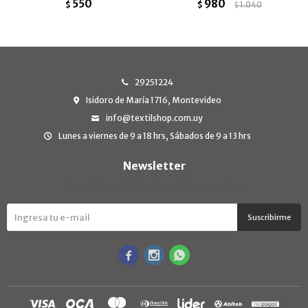
550
980
$
$
1.040
$
29251224
Isidoro de María 1716, Montevideo
info@textilshop.com.uy
Lunes a viernes de 9 a 18 hrs, Sábados de 9 a 13 hrs
Newsletter
¡Suscribite y recibí todas nuestras novedades!
Suscribirme


