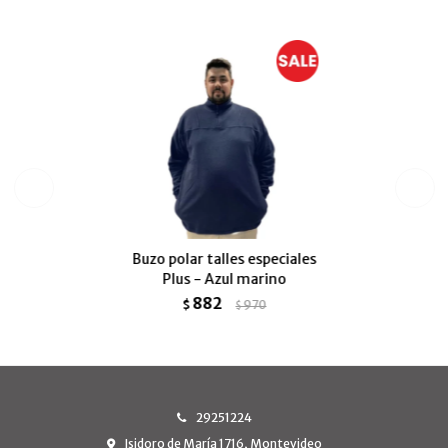
Buzo polar talles especiales
Plus - Azul marino
882
$
970
$
29251224
Isidoro de María 1716, Montevideo