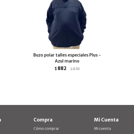
Buzo polar talles especiales Plus -
Azul marino
882
$
970
$
a
Compra
Mi Cuenta
Cómo comprar
Mi cuenta