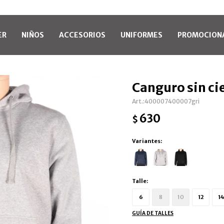
ER
NIÑOS
ACCESORIOS
UNIFORMES
PROMOCION
Canguro sin cie
400007400007gri
630
$
Variantes:
Talle:
6
8
10
12
14
GUÍA DE TALLES