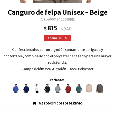
Canguro de felpa Unisex - Beige
400018400018BEI
815
$
940
$
13
Confeccionados con un algodón sumamente abrigado y
confortable, combinado con el polyester necesario para una mayor
resistencia.
Composición: 35% Algodón – 65% Polyester
Variantes:
MÉTODOS Y COSTOS DE ENVÍO