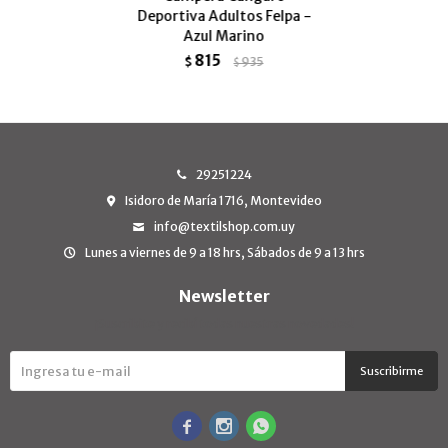
Deportiva Adultos Felpa -
Azul Marino
815
$
935
$
29251224
Isidoro de María 1716, Montevideo
info@textilshop.com.uy
Lunes a viernes de 9 a 18 hrs, Sábados de 9 a 13 hrs
Newsletter
¡Suscribite y recibí todas nuestras novedades!
Suscribirme


