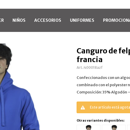
ER
NIÑOS
ACCESORIOS
UNIFORMES
PROMOCION
Canguro de fel
francia
400018azf
Confeccionados con un algo
combinado con el polyester n
Composición: 35% Algodón –
Este artículo está agot
Otras variantes disponibles: