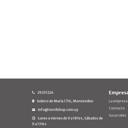
Empres
29251224
Isidoro de María 1716, Montevideo
La empresa
Contacto
info@textilshop.com.uy
Sucursales
Lunes a viernes de 9 a 18 hrs, Sábados de
9 a 13 hrs