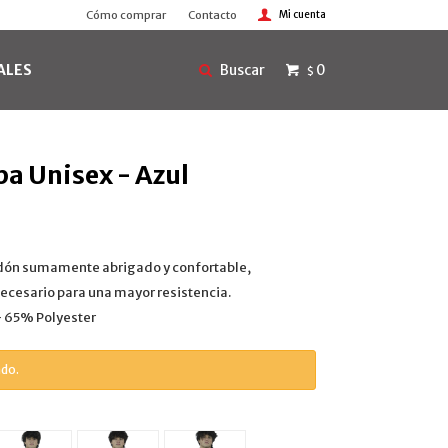
Cómo comprar
Contacto
ALES
0
$
pa Unisex - Azul
dón sumamente abrigado y confortable,
ecesario para una mayor resistencia.
 65% Polyester
ado.