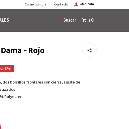
Cómo comprar
Contacto
ALES
0
$
 Dama - Rojo
8
, dos bolsillos frontales con cierre, ajuste de
astizados
0% Polyester