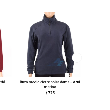
rdó
Buzo medio cierre polar dama - Azul
Campera Dep
marino
725
$