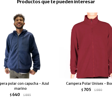
Productos que te pueden interesar
era polar con capucha - Azul
Campera Polar Unisex - Bo
marino
705
$
980
$
640
$
885
$