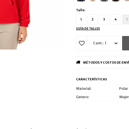
Talle:
1
2
3
4
5
GUÍA DE TALLES
1
MÉTODOS Y COSTOS DE ENV
CARACTERÍSTICAS
Material
Polar
Genero
Mujer