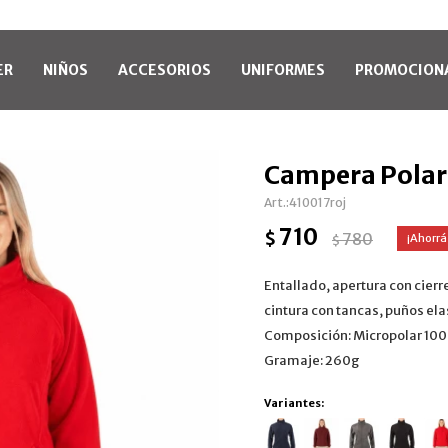
ER
NIÑOS
ACCESORIOS
UNIFORMES
PROMOCION
Campera Polar
410017roj
710
$
780
$
Entallado, apertura con cierre
cintura con tancas, puños el
Composición: Micropolar 10
Gramaje: 260g
Variantes: