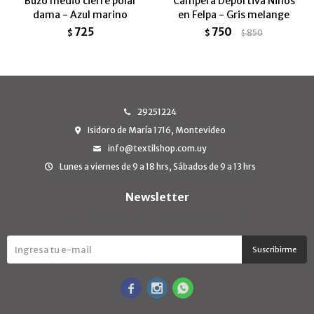
Buzo medio cierre polar
Campera Deportiva Niños
dama - Azul marino
en Felpa - Gris melange
725
750
$
$
850
$
29251224
Isidoro de María 1716, Montevideo
info@textilshop.com.uy
Lunes a viernes de 9 a 18 hrs, Sábados de 9 a 13 hrs
Newsletter
¡Suscribite y recibí todas nuestras novedades!
Suscribirme


