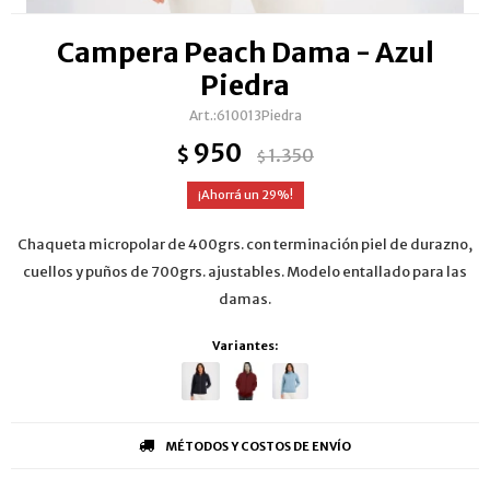
Campera Peach Dama - Azul
Piedra
610013Piedra
950
$
1.350
$
29
Chaqueta micropolar de 400grs. con terminación piel de durazno,
cuellos y puños de 700grs. ajustables. Modelo entallado para las
damas.
Variantes:
MÉTODOS Y COSTOS DE ENVÍO