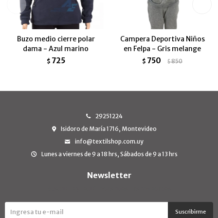
Buzo medio cierre polar
Campera Deportiva Niños
dama - Azul marino
en Felpa - Gris melange
725
750
$
$
850
$
29251224
Isidoro de María 1716, Montevideo
info@textilshop.com.uy
Lunes a viernes de 9 a 18 hrs, Sábados de 9 a 13 hrs
Newsletter
¡Suscribite y recibí todas nuestras novedades!
Suscribirme