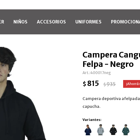
ER
NIÑOS
ACCESORIOS
UNIFORMES
PROMOCION
Campera Cangu
Felpa - Negro
400017neg
815
$
935
$
Campera deportiva afelpada 
capucha.
Variantes: