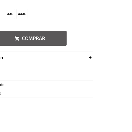
XXL
XXXL
COMPRAR
ÍO
dón
x