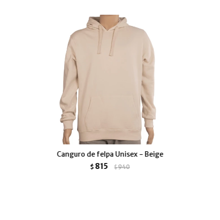
Canguro de felpa Unisex - Beige
815
$
940
$