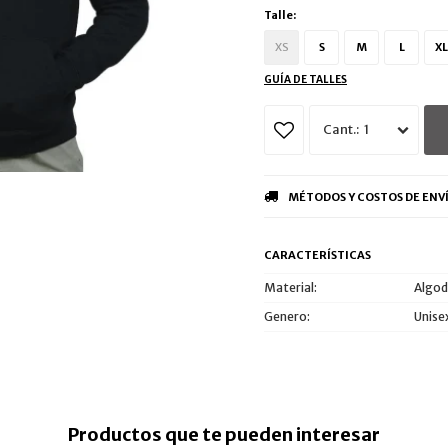
Talle:
XS
S
M
L
XL
GUÍA DE TALLES
1
MÉTODOS Y COSTOS DE ENV
CARACTERÍSTICAS
Material
Algo
Genero
Unise
Productos que te pueden interesar