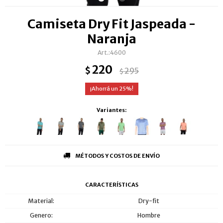
Camiseta Dry Fit Jaspeada -
Naranja
4600
220
$
295
$
25
Variantes:
MÉTODOS Y COSTOS DE ENVÍO
CARACTERÍSTICAS
Material
Dry-fit
Genero
Hombre