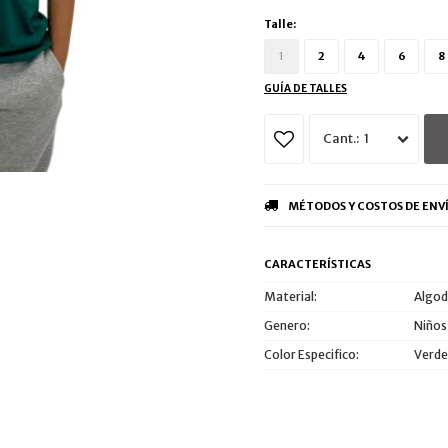
Talle:
1
2
4
6
8
GUÍA DE TALLES
1
MÉTODOS Y COSTOS DE ENV
CARACTERÍSTICAS
Material
Algod
Genero
Niños
Color Especifico
Verde