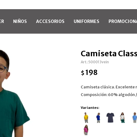
ER
NIÑOS
ACCESORIOS
UNIFORMES
PROMOCION
Camiseta Class
500013vein
198
$
Camiseta clásica. Excelente 
Composición: 60% algodón /
Variantes: