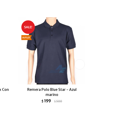
x Con
Remera Polo Blue Star - Azul
Camiseta 
marino
199
$
500
$