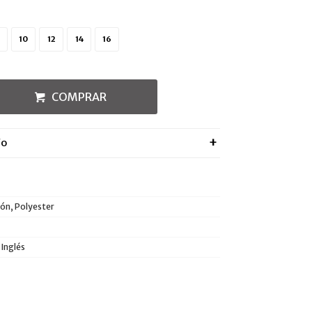
10
12
14
16
COMPRAR
ÍO
ón, Polyester
 Inglés